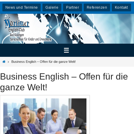
Zum
News und Termine
Galerie
Partner
Referenzen
Kontakt
Inhalt
springen
Home
Business English – Offen für die ganze Welt!
Business English – Offen für die
ganze Welt!