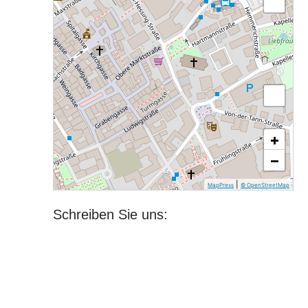
+
−
|
MapPress
© OpenStreetMap
Schreiben Sie uns: