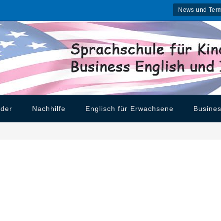
News und Ter
nder
Nachhilfe
Englisch für Erwachsene
Busines