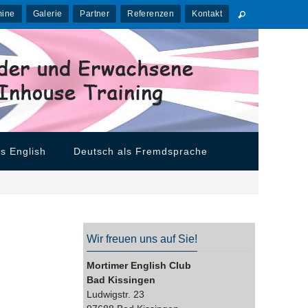
mine
Galerie
Partner
Referenzen
Kontakt
s English
Deutsch als Fremdsprache
Wir freuen uns auf Sie!
Mortimer English Club
Bad Kissingen
Ludwigstr. 23