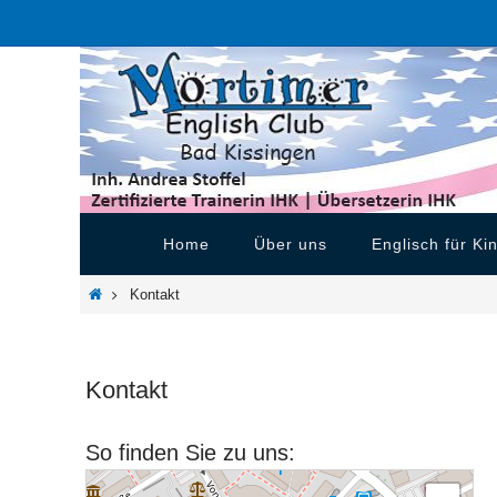
Zum
Inhalt
springen
Zum
Home
Über uns
Englisch für Ki
Inhalt
springen
Home
Kontakt
Kontakt
So finden Sie zu uns: