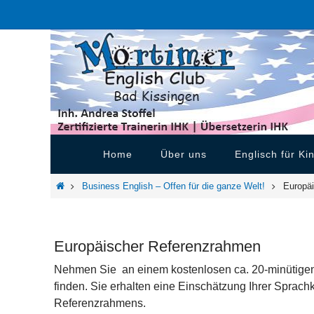
Zum
Inhalt
springen
Zum
Home
Über uns
Englisch für Ki
Inhalt
springen
Home
Business English – Offen für die ganze Welt!
Europä
Europäischer Referenzrahmen
Nehmen Sie an einem kostenlosen ca. 20-minütigen Ei
finden. Sie erhalten eine Einschätzung Ihrer Spr
Referenzrahmens.