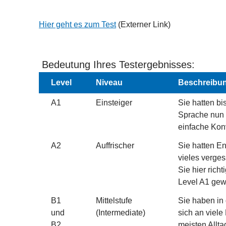
Hier geht es zum Test
(Externer Link)
Bedeutung Ihres Testergebnisses:
Level
Niveau
Beschreibu
A1
Einsteiger
Sie hatten bi
Sprache nun 
einfache Kon
A2
Auffrischer
Sie hatten En
vieles verge
Sie hier richt
Level A1 gew
B1
Mittelstufe
Sie haben in
und
(Intermediate)
sich an viele
B2
meisten Allta