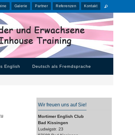
mine
Galerie
Partner
Referenzen
Kontakt
s English
Deutsch als Fremdsprache
Wir freuen uns auf Sie!
zu
Mortimer English Club
Bad Kissingen
Ludwigstr. 23