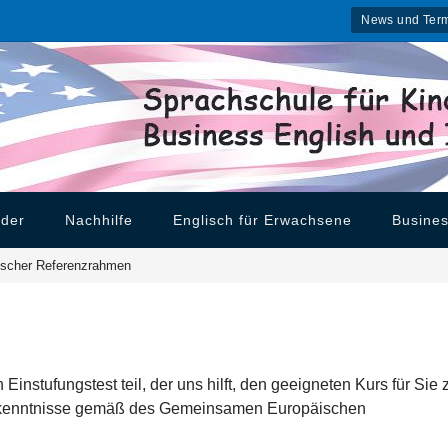
News und Ter
nder
Nachhilfe
Englisch für Erwachsene
Busines
ischer Referenzrahmen
nstufungstest teil, der uns hilft, den geeigneten Kurs für Sie 
achkenntnisse gemäß des Gemeinsamen Europäischen