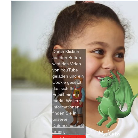
Durch Klicken
auf den Button
wird das Video
von YouTube
geladen und ein
Cookie gesetzt,
das sich Ihre
Entscheidung
merkt. Weitere
Informationen
finden Sie in
unserer
Datenschutzerkl
ärung.