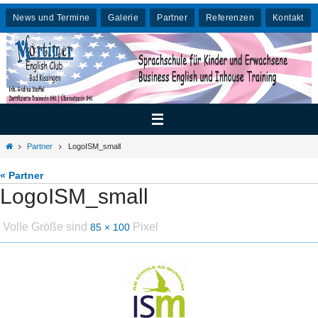
Zum
News und Termine
Galerie
Partner
Referenzen
Kontakt
Inhalt
springen
Home
Partner
LogoISM_small
« Partner
LogoISM_small
Volle Größe sind
Pixel
85 × 100