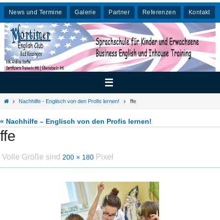
Zum
News und Termine
Galerie
Partner
Referenzen
Kontakt
Inhalt
springen
Home
Nachhilfe - Englisch von den Profis lernen!
ffe
« Nachhilfe – Englisch von den Profis lernen!
ffe
Volle Größe sind
Pixel
200 × 180