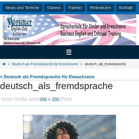
Zum
News und Termine
Galerie
Partner
Referenzen
Kontakt
Inhalt
springen
Home
Deutsch als Fremdsprache für Erwachsene
deutsch_als_fremdsprache
« Deutsch als Fremdsprache für Erwachsene
deutsch_als_fremdsprache
Volle Größe sind
Pixel
300 × 200